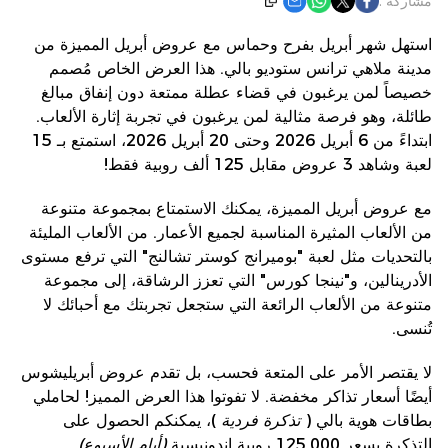
مشاركة :
استهل شهر أبريل بفرح وحماس مع عروض أبريل المميزة من
مدينة ملاهي ترانس ستوديو بالي. هذا العرض الخاص مُصمم
خصيصاً لمن يرغبون في قضاء عطلة ممتعة دون إنفاق مبالغ
طائلة، وهو فرصة مثالية لمن يرغبون في تجربة إثارة الألعاب.
ابتداءً من 6 أبريل 2026 وحتى 20 أبريل 2026، استمتع بـ 15
لعبة وشاهد 3 عروض مقابل 125 ألف روبية فقط!
مع عروض أبريل المميزة، يمكنك الاستمتاع بمجموعة متنوعة
من الألعاب المثيرة المناسبة لجميع الأعمار. من الألعاب المليئة
بالتحديات مثل لعبة "بوميرانج كوستر تشالنج" التي ترفع مستوى
الأدرينالين، و"نينجا كورس" التي تعزز الرشاقة، إلى مجموعة
متنوعة من الألعاب الرائعة التي ستجعل تجربتك مع أحبائك لا
تُنسى.
لا يقتصر الأمر على المتعة فحسب، بل تقدم عروض أبريليشوس
أيضًا أسعار تذاكر مخفضة. لا تفوتوا هذا العرض المميز! لحاملي
بطاقات هوية بالي (
تذكرة فردية
)، يمكنكم الحصول على
التذكرة بسعر 125,000 روبية إندونيسية
(أيام الأسبوع)